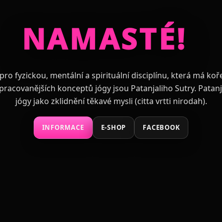
NAMASTÉ!
|
pro fyzickou, mentální a spirituální disciplínu, která má koře
pracovanějších konceptů jógy jsou Patanjaliho Sutry. Patanjal
jógy jako zklidnění těkavé mysli (citta vrtti nirodah).
INFORMACE
E‑SHOP
FACEBOOK