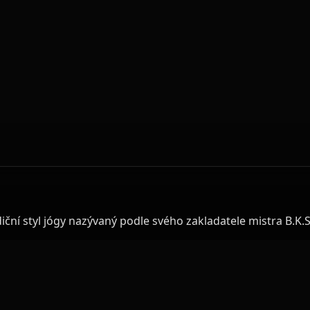
diční styl jógy nazývaný podle svého zakladatele mistra B.K.S
komerčních stylů jógy, důrazem na detail a precizním provede
cí, umožňuje správné a fyziologické nastavení kloubů, náv
koncentrace. Naše jóga je výjimečná systematičností postup