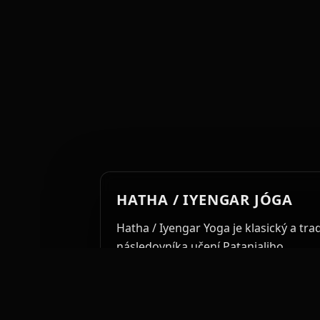
HATHA / IYENGAR JÓGA
Hatha / Iyengar Yoga je klasický a tra
následovníka učení Patanjaliho.
Styl se liší od ostatních, především 
založená na skládání pozic do sekven
pokrok v získávání síly, pružnosti a 