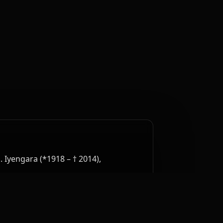
. Iyengara (*1918 – † 2014),
ní asán. Přirozená logika výuky,
aznou svalovou akci a podporuje
u výuky a především čistotou metody,